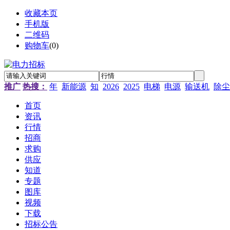
收藏本页
手机版
二维码
购物车
(
0
)
推广
热搜：
年
新能源
知
2026
2025
电梯
电源
输送机
除尘
首页
资讯
行情
招商
求购
供应
知道
专题
图库
视频
下载
招标公告